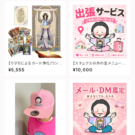
【りヲぢによるカード浄化/ワンカ
【スチュクス以外の全メニュー対
ード鑑定/使い方講座付き(合計1
応】りヲぢの出張サービス
¥5,555
¥10,000
0分)】龍神八百万神オラクルカ
ード